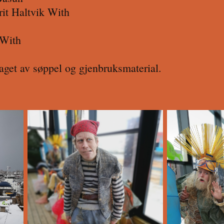
it Haltvik With
 With
aget av søppel og gjenbruksmaterial.