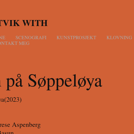
TVIK WITH
NE
SCENOGRAFI
KUNSTPROSJEKT
KLOVNING
ONTAKT MEG
n på Søppeløya
ya(2023)
erese Aspenberg
Basun