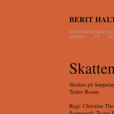
BERIT HAL
KOSTYMEDESIGN SCE
OM MEG
CV
K
Skatte
Skatten på Søppelø
Teater Basun
Regi: Christine Th
Scenografi: Teater 